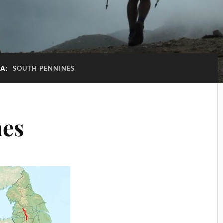
TA:
SOUTH PENNINES
nes