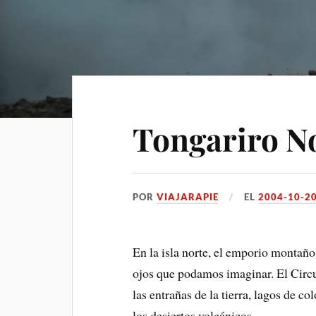
Tongariro No
POR
VIAJARAPIE
EL
2004-10-2
En la isla norte, el emporio montañ
ojos que podamos imaginar. El Circui
las entrañas de la tierra, lagos de c
los desiertos volcánicos.