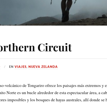
rthern Circuit
0
EN
VIAJES
,
NUEVA ZELANDA
oso-volcánico de Tongariro ofrece los paisajes más extremos y 
to Norte es un bucle alrededor de esta espectacular área, a caba
olores imposibles y los bosques de hayas australes, allí donde s