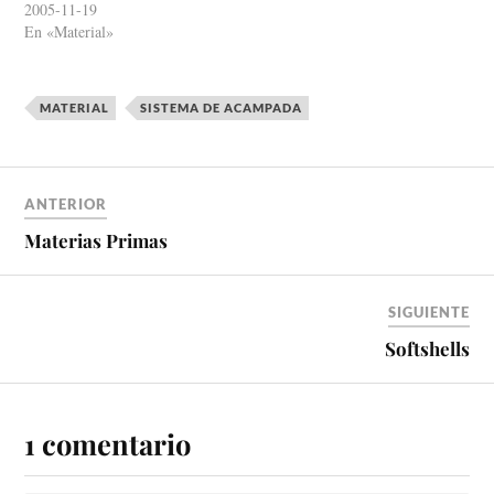
proteger la capa aislante de la
2005-11-19
suciedad y proporcionar un
En «Material»
poco de aislamiento adicional.
En casa, proteger la capa
aislante (la manta o edredón)
MATERIAL
SISTEMA DE ACAMPADA
…
ANTERIOR
Materias Primas
SIGUIENTE
Softshells
1 comentario