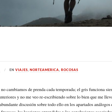
2
EN
VIAJES
,
NORTEAMERICA
,
ROCOSAS
, no cambiamos de prenda cada temporada; el gris funciona sie
anteriores y no me veo re-escribiendo sobre lo bien que me llev
bundante discusión sobre todo ello en los apartados análogos d
 fracasos, las lecciones aprendidas y las conclusiones asociada