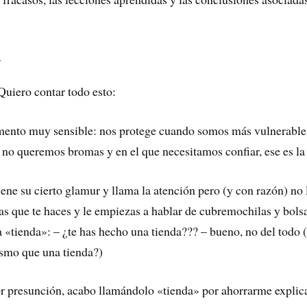
a
uiero contar todo esto:
emento muy sensible: nos protege cuando somos más vulnerables
e no queremos bromas y en el que necesitamos confiar, ese es l
tiene su cierto glamur y llama la atención pero (y con razón) 
sas que te haces y le empiezas a hablar de cubremochilas y bol
«tienda»: – ¿te has hecho una tienda??? – bueno, no del todo 
smo que una tienda?)
or presunción, acabo llamándolo «tienda» por ahorrarme explic