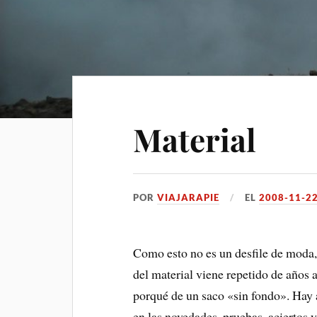
Material
POR
VIAJARAPIE
EL
2008-11-2
Como esto no es un desfile de moda
del material viene repetido de años 
porqué de un saco «sin fondo». Hay a
en las novedades, pruebas, aciertos y