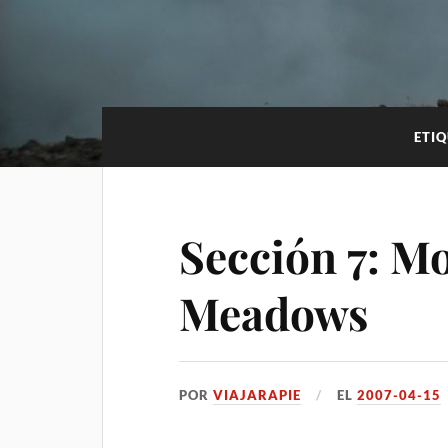
ETI
Sección 7: M
Meadows
POR
VIAJARAPIE
EL
2007-04-15