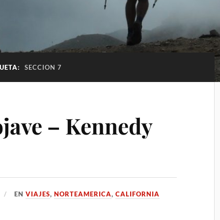
QUETA:
SECCION 7
ojave – Kennedy
EN
VIAJES
,
NORTEAMERICA
,
CALIFORNIA