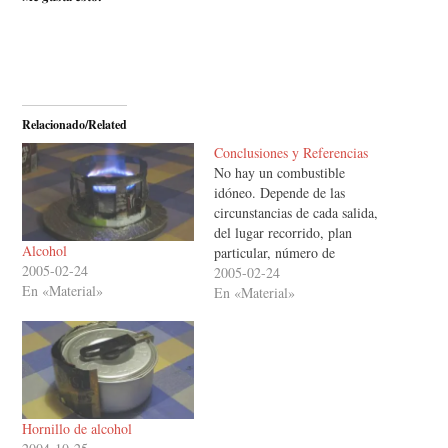
Relacionado/Related
Conclusiones y Referencias
No hay un combustible
idóneo. Depende de las
circunstancias de cada salida,
del lugar recorrido, plan
Alcohol
particular, número de
2005-02-24
personas, tiempo atmosférico
2005-02-24
En «Material»
previsto, duración,
En «Material»
posibilidades de
reaprovisionamiento, si es
este necesario… y muchas
variables más que sería muy
largo enumerar pero que
están, implícita o
Hornillo de alcohol
explícitamente, citadas a lo