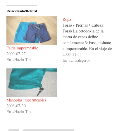
Relacionado/Related
Ropa
Torso / Piernas / Cabeza
Torso La ortodoxia de la
teoría de capas define
comúnmente 3: base, aislante
Falda impermeable
e impermeable. En el viaje de
2009-07-27
largo recorrido es
2005-11-11
En «Hazlo Tu»
fundamental maximizar la
En «Ultraligero»
versatilidad del conjunto y
minimizar su coste en peso.
Esto provoca una tendencia a
la utilización de más capas,
más especializadas. En…
Manoplas impermeables
2008-07-30
En «Hazlo Tu»