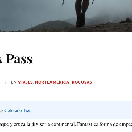
k Pass
8
EN
VIAJES
,
NORTEAMERICA
,
ROCOSAS
ies
Colorado Trail
osque y cruza la divisoria continental. Fantástica forma de emp