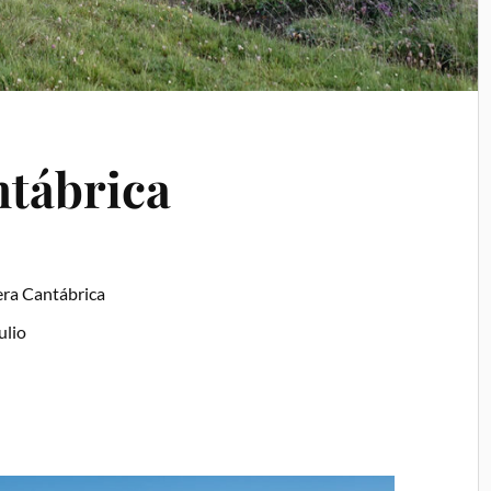
ntábrica
era Cantábrica
ulio