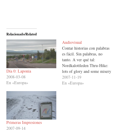
Relacionado/Related
Audiovisual
Contar historias con palabras
es fácil. Sin palabras, no
tanto. A ver qué tal:
Nordkalottleden Thru-Hike:
Día 0: Laponia
lots of glory and some misery
2008-03-08
north of the Arctic Circle
2007-11-19
En «Europa»
from Viajarapie on Vimeo.
En «Europa»
Primeras Impresiones
2007-09-14