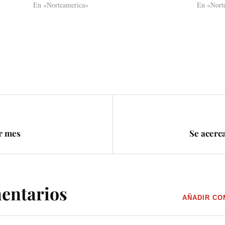
En «Norteamerica»
En «Nort
r mes
Se acerca
entarios
AÑADIR CO