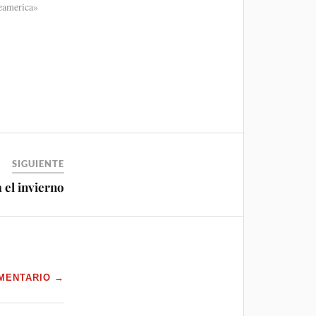
eamerica»
SIGUIENTE
 el invierno
MENTARIO →