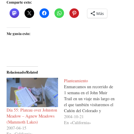
Comparte esto:
Más
Me gusta esto:
Relacionado/Related
Planteamiento
Enmarcamos un recorrido de
1 semana en el John Muir
Trail en un viaje más largo en
el que también visitaremos el
Día 55: Plateau over Johnston
Cañón del Colorado y
Meadow – Agnew Meadows
Yellowstone. Los dos últimos
2004-10-21
(Mammoth Lakes)
están bastante en medio de la
En «California»
2007-04-15
nada pero no así la sierra
En «California»