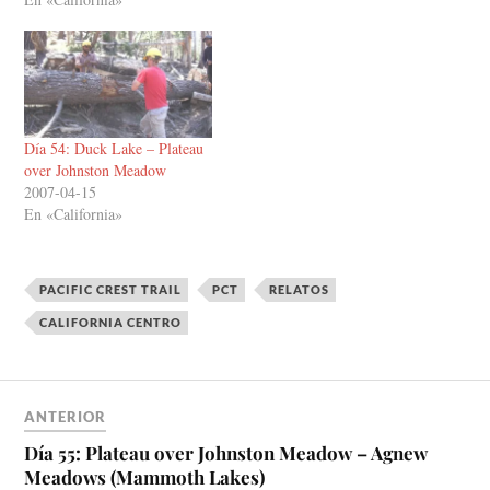
Californiana, relativamente
cerca (a escala americana, se
entiende)…
Día 54: Duck Lake – Plateau
over Johnston Meadow
2007-04-15
En «California»
PACIFIC CREST TRAIL
PCT
RELATOS
CALIFORNIA CENTRO
ANTERIOR
Día 55: Plateau over Johnston Meadow – Agnew
Meadows (Mammoth Lakes)