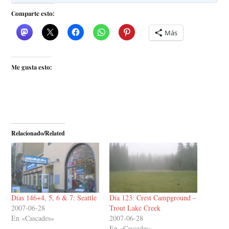
Comparte esto:
Más
Me gusta esto:
Relacionado/Related
Días 146+4, 5, 6 & 7: Seattle
Día 123: Crest Campground –
2007-06-28
Trout Lake Creek
En «Cascades»
2007-06-28
En «Cascades»