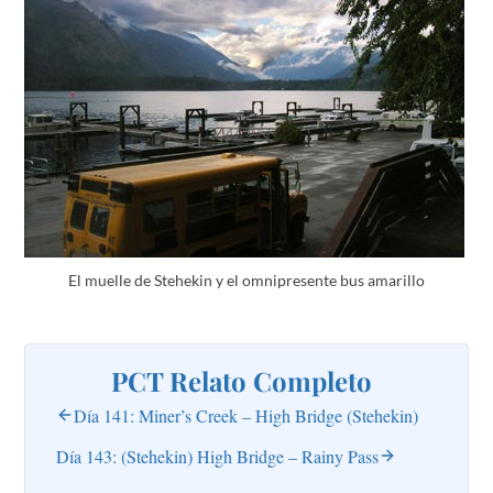
El muelle de Stehekin y el omnipresente bus amarillo
PCT Relato Completo
Día 141: Miner’s Creek – High Bridge (Stehekin)
Día 143: (Stehekin) High Bridge – Rainy Pass