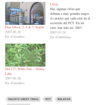
Cifras
Hay algunas cifras que
definen a muy grandes rasgos
el carácter que cada cual da al
recorrido del PCT. En mi
Días 146+4, 5, 6 & 7: Seattle
caso, han sido así: 2663
2007-06-28
millas o 4260 km (esto es
2007-01-20
En «Cascades»
igual para todo el mundo)
En «California»
146 días: desde el 30 de abril
al 22 de septiembre, ambos
inclusive 16…
Día 127: White Pass – Dewey
Lake
2007-06-28
En «Cascades»
PACIFIC CREST TRAIL
PCT
RELATOS