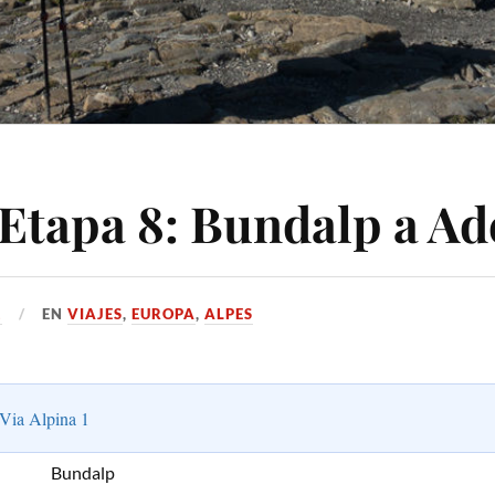
, Etapa 8: Bundalp a A
1
EN
VIAJES
,
EUROPA
,
ALPES
Via Alpina 1
Bundalp